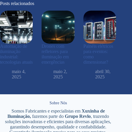
Posts relacionados
Automação de
Drones com
Painéis elétricos
iluminação
refletores para
para eventos:
industrial:
iluminação em
como
tecnologias atuais
emergências
dimensionar?
maio 4,
maio 2,
abril 30,
2025
2025
2025
Sobre Nós
Somos Fabricantes e especialistas em
Xuxinha de
Iluminação,
fazemos parte do
Grupo Revlo
, trazendo
soluções inovadoras e eficientes para diversas aplicações,
garantindo desempenho, qualidade e confiabilidade.