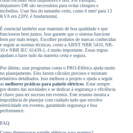
como escolher bem disjuntores e fios. Por exemplo,
disjuntores DR são necessários para evitar choques e
incêndios. Usar fios do tamanho certo, como 6 mm² para 13
KVA em 220V, é fundamental.
É essencial também usar materiais de boa qualidade e que
funcionem bem juntos. Isso garante que o sistema funcione
bem por mais tempo. Escolher produtos de marcas conhecidas
e seguir as normas técnicas, como a ABNT NBR 5410, NR-
10 e NBR IEC 61439-1, é muito importante. Essas regras
ajudam a fazer tudo da maneira certa e segura.
Por último, usar programas como o PRO-Elétrica ajuda muito
no planejamento. Eles fazem cálculos precisos e mostram
relatórios detalhados. Isso melhora o projeto e ajuda a seguir
as
melhores práticas para painéis elétricos
. Estar sempre
por dentro das novidades e se dedicar à segurança e eficiência
é chave para ter sucesso em eventos. Este resumo mostra a
importância de planejar com cuidado tudo que envolve
eletricidade em eventos, garantindo segurança e boa
performance.
FAQ
Como dimensionar painéis elétricos para eventos?