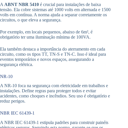
A
ABNT NBR 5410
é crucial para instalações de baixa
tensão. Ela cobre sistemas até 1000 volts em alternada e 1500
volts em contínua. A norma ajuda a separar corretamente os
circuitos, o que eleva a segurança.
Por exemplo, em locais pequenos, abaixo de 6m², é
obrigatório ter uma iluminação mínima de 100VA.
Ela também destaca a importância do aterramento em cada
circuito, como os tipos TT, TN-S e TN-C. Isso é ideal para
eventos temporários e novos espaços, assegurando a
segurança elétrica.
NR-10
A NR-10 foca na segurança com eletricidade em trabalhos e
instalações. Define regras para proteger todos e evitar
acidentes, como choques e incêndios. Seu uso é obrigatório e
reduz perigos.
NBR IEC 61439-1
A NBR IEC 61439-1 estipula padrões para construir painéis
elétricos seguros. Seguindo esta norma, garante-se que os