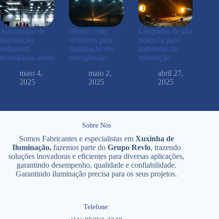
Automação de
Drones com
Lâmpadas de alta
iluminação
refletores para
potência para
industrial:
iluminação em
ambientes de
tecnologias atuais
emergências
mineração
maio 4,
maio 2,
abril 27,
2025
2025
2025
Sobre Nós
Somos Fabricantes e especialistas em
Xuxinha de
Iluminação,
fazemos parte do
Grupo Revlo
, trazendo
soluções inovadoras e eficientes para diversas aplicações,
garantindo desempenho, qualidade e confiabilidade.
Garantindo iluminação precisa para os seus projetos.
Telefone: