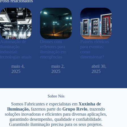
Posts relacionados
Automação de
Drones com
Painéis elétricos
iluminação
refletores para
para eventos:
industrial:
iluminação em
como
tecnologias atuais
emergências
dimensionar?
maio 4,
maio 2,
abril 30,
2025
2025
2025
Sobre Nós
Somos Fabricantes e especialistas em
Xuxinha de
Iluminação,
fazemos parte do
Grupo Revlo
, trazendo
soluções inovadoras e eficientes para diversas aplicações,
garantindo desempenho, qualidade e confiabilidade.
Garantindo iluminação precisa para os seus projetos.