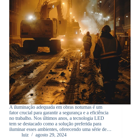
A iluminação adequada em obras noturnas é um
fator crucial para garantir a segurança e a eficiência
no trabalho. Nos últimos anos, a tecnologia LED
tem se destacado como a solução preferida para
iluminar esses ambientes, oferecendo uma série de…
luiz
agosto 29, 2024