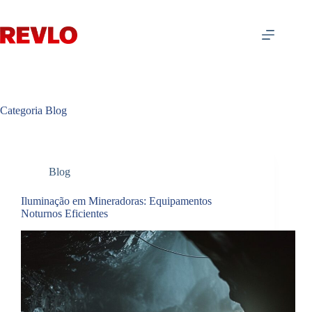
Pular
para
o
conteúdo
Categoria
Blog
Blog
Iluminação em Mineradoras: Equipamentos
Noturnos Eficientes