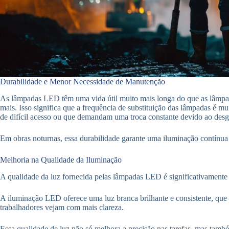
Durabilidade e Menor Necessidade de Manutenção
As lâmpadas LED têm uma vida útil muito mais longa do que as lâmpad
mais. Isso significa que a frequência de substituição das lâmpadas é 
de difícil acesso ou que demandam uma troca constante devido ao desg
Em obras noturnas, essa durabilidade garante uma iluminação contínua 
Melhoria na Qualidade da Iluminação
A qualidade da luz fornecida pelas lâmpadas LED é significativament
A iluminação LED oferece uma luz branca brilhante e consistente, que 
trabalhadores vejam com mais clareza.
Essa qualidade de luz não só melhora a precisão nas tarefas, mas tam