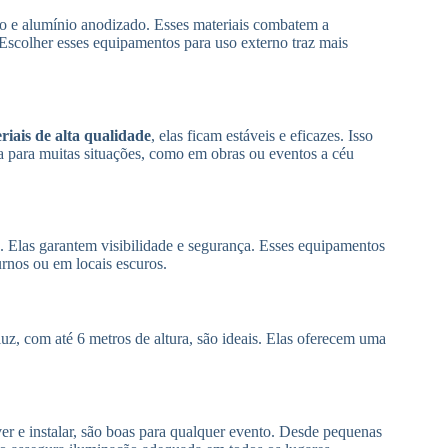
o e alumínio anodizado. Esses materiais combatem a
 Escolher esses equipamentos para uso externo traz mais
riais de alta qualidade
, elas ficam estáveis e eficazes. Isso
ha para muitas situações, como em obras ou eventos a céu
re. Elas garantem visibilidade e segurança. Esses equipamentos
urnos ou em locais escuros.
luz, com até 6 metros de altura, são ideais. Elas oferecem uma
er e instalar, são boas para qualquer evento. Desde pequenas