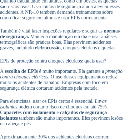
Quando trabalhando em alturas, como em postes, as quedas
são riscos reais. Usar cintos de segurança ajuda a evitar esses
acidentes. A NR-10 também demanda treinamentos sobre
como ficar seguro em alturas e usar EPIs corretamente.
Também é vital fazer inspeções regulares e seguir as
normas
de segurança.
Manter a manutenção em dia e usar análises
termográficas são práticas boas. Elas previnem acidentes
graves, incluindo
eletrocussão
, choques elétricos e quedas.
EPIs de proteção contra choques elétricos: quais usar?
A
escolha de EPIs
é muito importante. Ela garante a
proteção
contra choques elétricos
. O uso desses equipamentos reduz
muito os acidentes de trabalho. Empresas com foco em
segurança elétrica cortaram acidentes pela metade.
Para eletricistas, usar os EPIs certos é essencial.
Luvas
isolantes
podem cortar o risco de choques em até 75%.
Capacetes com isolamento
e
calçados de segurança
isolantes
também são muito importantes. Eles previnem lesões
na cabeça e pés.
Aproximadamente 30% dos acidentes elétricos ocorrem