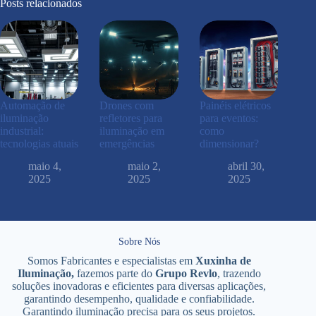
Posts relacionados
Automação de
Drones com
Painéis elétricos
iluminação
refletores para
para eventos:
industrial:
iluminação em
como
tecnologias atuais
emergências
dimensionar?
maio 4,
maio 2,
abril 30,
2025
2025
2025
Sobre Nós
Somos Fabricantes e especialistas em
Xuxinha de
Iluminação,
fazemos parte do
Grupo Revlo
, trazendo
soluções inovadoras e eficientes para diversas aplicações,
garantindo desempenho, qualidade e confiabilidade.
Garantindo iluminação precisa para os seus projetos.